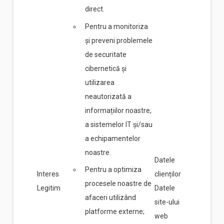
direct.
Pentru a monitoriza
și preveni problemele
de securitate
cibernetică și
utilizarea
neautorizată a
informațiilor noastre,
a sistemelor IT și/sau
a echipamentelor
noastre.
Datele
Pentru a optimiza
Interes
clienților
procesele noastre de
Legitim
Datele
afaceri utilizând
site-ului
platforme externe;
web