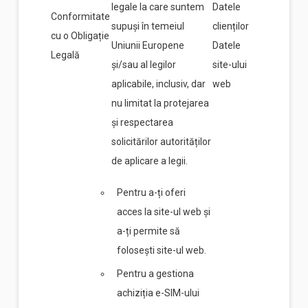
legale la care suntem
Datele
Conformitate
supuși în temeiul
clienților
cu o Obligație
Uniunii Europene
Datele
Legală
și/sau al legilor
site-ului
aplicabile, inclusiv, dar
web
nu limitat la protejarea
și respectarea
solicitărilor autorităților
de aplicare a legii.
Pentru a-ți oferi
acces la site-ul web și
a-ți permite să
folosești site-ul web.
Pentru a gestiona
achiziția e-SIM-ului