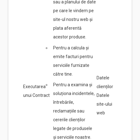
sau a planului de date
pe care le vindem pe
site-ul nostru web și
plata aferentă
acestor produse.
Pentru a calcula și
emite facturi pentru
serviciile furnizate
către tine.
Datele
Pentru a examina și
Executarea
clienților
soluționa incidentele,
unui Contract
Datele
întrebările,
site-ului
reclamațiile sau
web
cererile clienților
legate de produsele
și serviciile noastre.