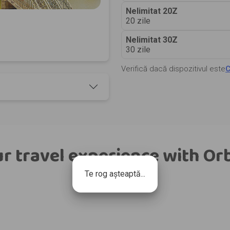
Nelimitat 20Z
20 zile
Nelimitat 30Z
30 zile
Verifică dacă dispozitivul este
C
r travel experience with Or
Te rog așteaptă...