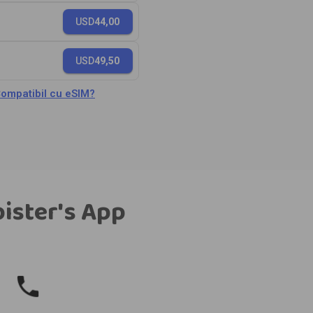
USD
44,00
USD
49,50
ompatibil cu eSIM?
bister's App