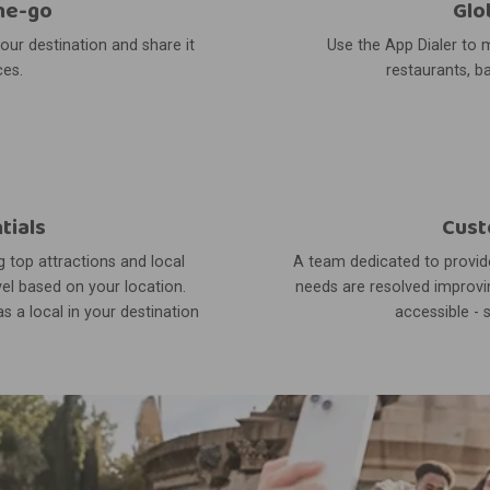
he-go
Glo
your destination and share it
Use the App Dialer to m
ces.
restaurants, ba
tials
Cust
 top attractions and local
A team dedicated to provide
el based on your location.
needs are resolved improvin
s a local in your destination
accessible - 