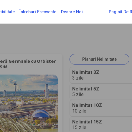
Pagină De 
bilitate
Întrebari Frecvente
Despre Noi
Planuri Nelimitate
eră Germania cu Orbister
SIM
Nelimitat 3Z
3 zile
Nelimitat 5Z
5 zile
Nelimitat 10Z
10 zile
Nelimitat 15Z
15 zile