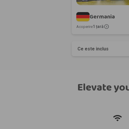
Germania
expand_circle_right
1 țară
Acoperire
Ce este inclus
Elevate you