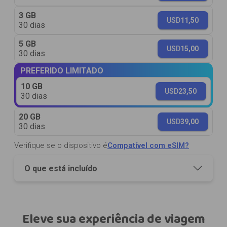
3 GB
USD
11,50
30 dias
5 GB
USD
15,00
30 dias
PREFERIDO LIMITADO
10 GB
USD
23,50
30 dias
20 GB
USD
39,00
30 dias
Verifique se o dispositivo é
Compatível com eSIM?
O que está incluído
Eleve sua experiência de viagem