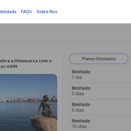
bilidade
FAQ's
Sobre Nós
Planos Ilimitados
ubra a Dinamarca com o
ter eSIM
Ilimitado
1 dia
Ilimitado
3 dias
Ilimitado
5 dias
Ilimitado
10 dias