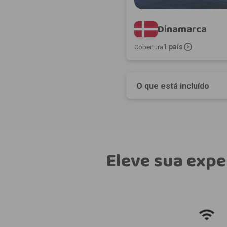
Dinamarca
expand_circle_right
1 país
Cobertura
O que está incluído
Eleve sua expe