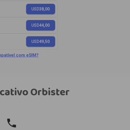
USD
38,00
USD
44,00
USD
49,50
patível com eSIM?
cativo Orbister