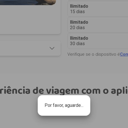
Ilimitado
15 dias
Ilimitado
20 dias
Ilimitado
30 dias
Verifique se o dispositivo é
Com
riência de viagem com o apli
Por favor, aguarde...