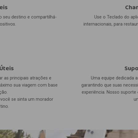
eis
Cham
o seu destino e compartilhá-
Use o Teclado do apli
sitivos.
internacionais, para resta
Úteis
Supo
 as principais atrações e
Uma equipe dedicada a 
 máximo sua viagem com base
garantindo que suas necess
ção.
experiência. Nosso suporte 
e você se sinta um morador
u
tino.