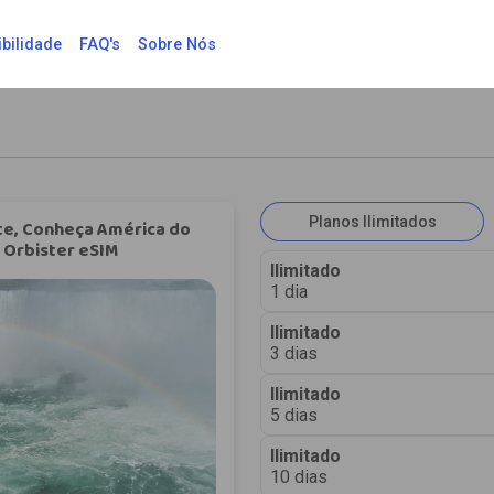
bilidade
FAQ's
Sobre Nós
Planos Ilimitados
te, Conheça América do
 Orbister eSIM
Ilimitado
1 dia
Ilimitado
3 dias
Ilimitado
5 dias
Ilimitado
10 dias