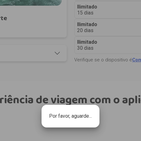
Ilimitado
15 dias
rte
Ilimitado
20 dias
Ilimitado
30 dias
Verifique se o dispositivo é
Com
riência de viagem com o apli
Por favor, aguarde...