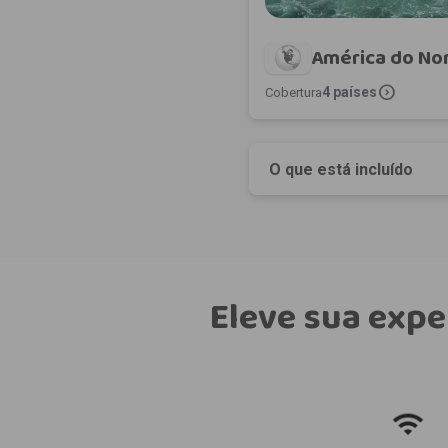
América do No
expand_circle_right
4 países
Cobertura
O que está incluído
Eleve sua expe