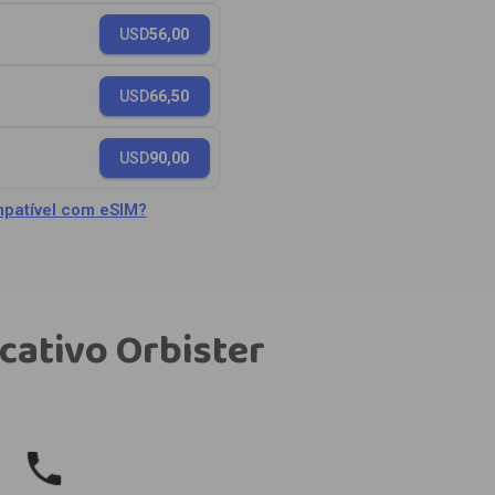
USD
56,00
USD
66,50
USD
90,00
patível com eSIM?
cativo Orbister