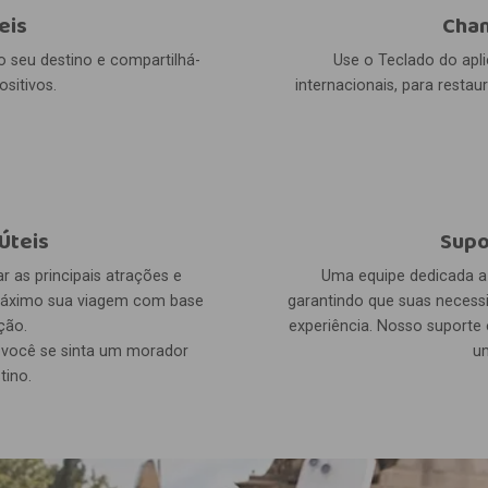
eis
Cham
o seu destino e compartilhá-
Use o Teclado do apli
sitivos.
internacionais, para resta
Úteis
Supo
 as principais atrações e
Uma equipe dedicada a 
 máximo sua viagem com base
garantindo que suas necess
ção.
experiência. Nosso suporte 
e você se sinta um morador
u
tino.