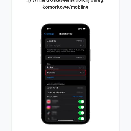
1)
W menu
Ustawienia
dotknij
Usługi
komórkowe/mobilne