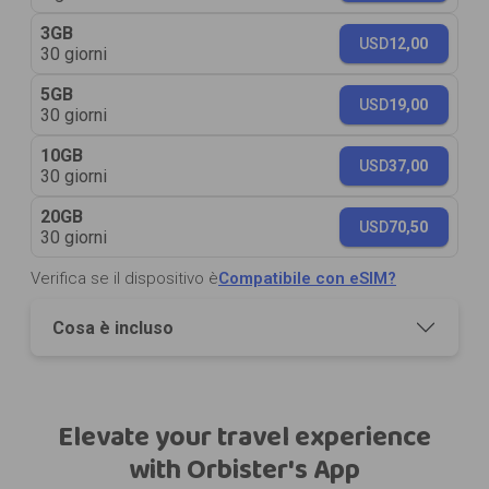
3GB
USD
12,00
30 giorni
5GB
USD
19,00
30 giorni
10GB
USD
37,00
30 giorni
20GB
USD
70,50
30 giorni
Verifica se il dispositivo è
Compatibile con eSIM?
Cosa è incluso
Elevate your travel experience
with Orbister's App